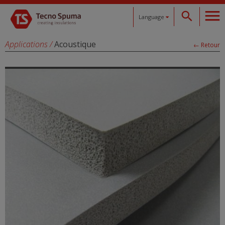
Language
Español
Applications
/
Acoustique
← Retour
Català
English
Français
Deutsch