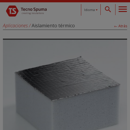
Idioma
Español
Aplicaciones
/
Aislamiento térmico
← Atrás
Català
English
Français
Deutsch