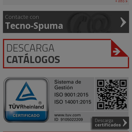
+ info
Contacte con
Tecno-Spuma
DESCARGA
CATÁLOGOS
Descarga
certificados