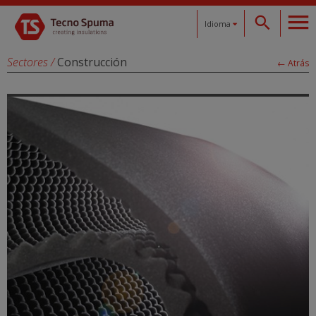
Idioma
Español
Sectores
/
Construcción
← Atrás
Català
English
Français
Deutsch