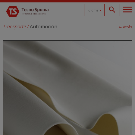
Idioma
Español
Transporte
/
Automoción
← Atrás
Català
English
Français
Deutsch