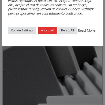
visitas repetidas. Al hacer clic en "Aceptar todo / Accept
All", acepta el uso de todas las cookies. Sin embargo,
puede visitar "Configuración de cookies / Cookie Settings"
para proporcionar un consentimiento controlado.
Materiales
Read More
Cookie Settings
Accept All
Reject All