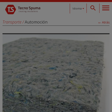
Idioma
Español
Transporte
/
Automoción
← Atrás
Català
English
Français
Deutsch