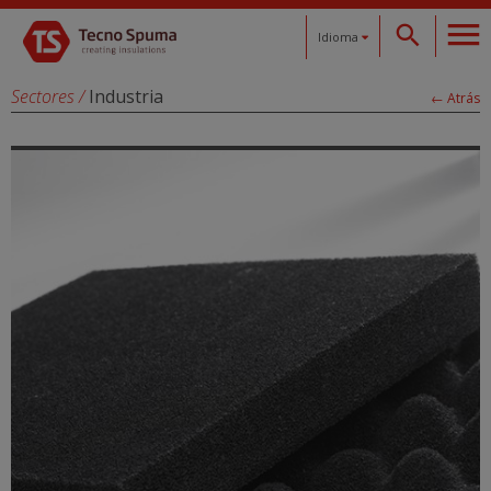
Idioma
Español
Sectores
/
Industria
← Atrás
Català
English
Français
Deutsch