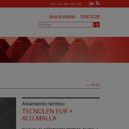
ES
/
CA
/
EN
/
FR
/
DE
Área de clientes
SONTECT®
← Atrás
Aislamiento térmico
TECNOLEN EUR +
ALU.MALLA