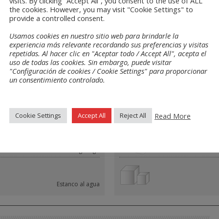
visits. By clicking “Accept All”, you consent to the use of ALL
the cookies. However, you may visit "Cookie Settings" to
es
provide a controlled consent.
Usamos cookies en nuestro sitio web para brindarle la
experiencia más relevante recordando sus preferencias y visitas
repetidas. Al hacer clic en "Aceptar todo / Accept All", acepta el
uso de todas las cookies. Sin embargo, puede visitar
"Configuración de cookies / Cookie Settings" para proporcionar
edades
Presentaciones
un consentimiento controlado.
Read More
Cookie Settings
Accept All
Reject All
Celda cerrada
Ignifugo
Estanco al agua