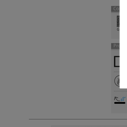
Color
Gris
Propi