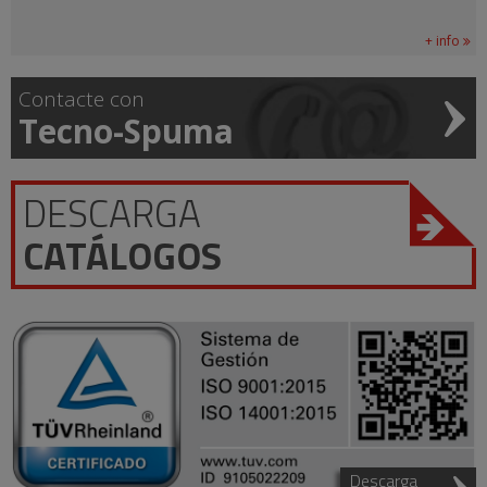
+ info
Contacte con
Tecno-Spuma
DESCARGA
CATÁLOGOS
Descarga