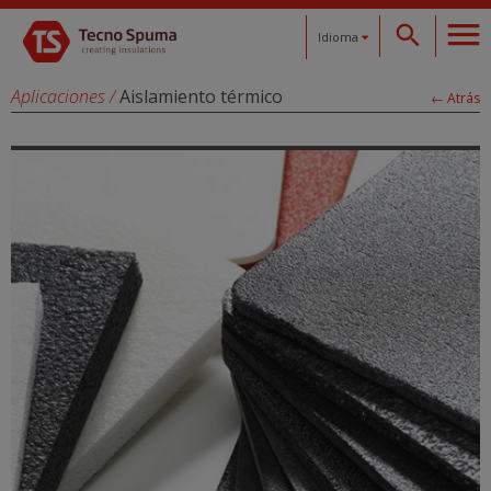
Idioma
Español
Aplicaciones
/
Aislamiento térmico
← Atrás
Català
English
Français
Deutsch