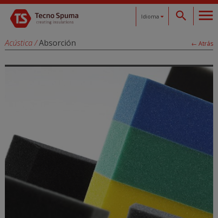
Idioma
Español
Acústica
/
Absorción
← Atrás
Català
English
Français
Deutsch