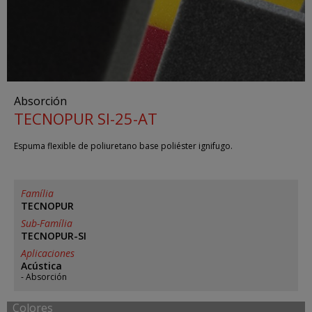
Absorción
TECNOPUR SI-25-AT
Espuma flexible de poliuretano base poliéster ignifugo.
Família
TECNOPUR
Sub-Família
TECNOPUR-SI
Aplicaciones
Acústica
Absorción
Colores