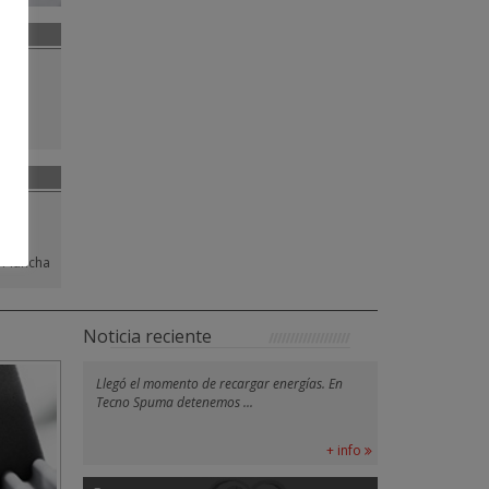
Plancha
Noticia reciente
Llegó el momento de recargar energías. En
Tecno Spuma detenemos ...
+ info