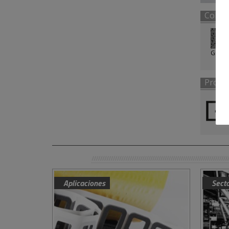
Color
Gris
Propi
Aplicaciones
Sect