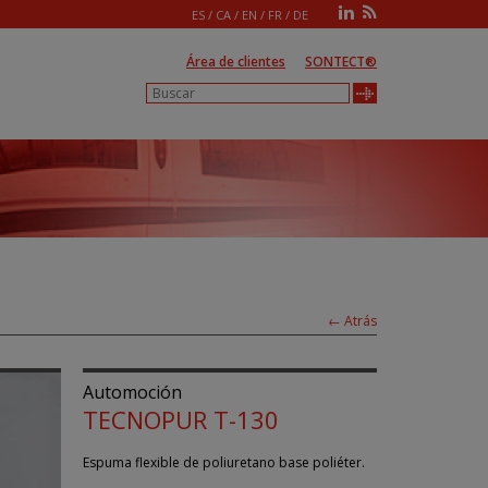
ES
/
CA
/
EN
/
FR
/
DE
Área de clientes
SONTECT®
← Atrás
Automoción
TECNOPUR T-130
Espuma flexible de poliuretano base poliéter.