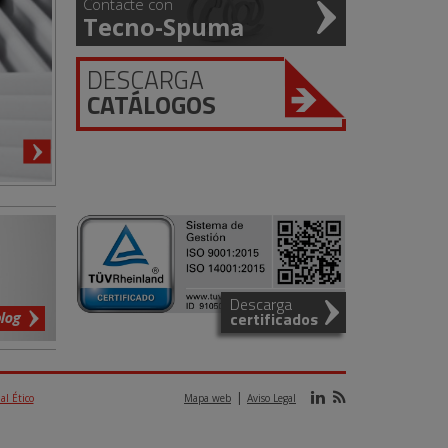
Contacte con
Tecno-Spuma
DESCARGA
CATÁLOGOS
Descarga
blog
certificados
al Ético
Mapa web
Aviso Legal