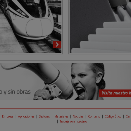
Visita nuestro 
Empresa
Aplicaciones
Sectores
Materiales
Noticias
Contacto
Código Ético
Can
Trabaja con nosotros