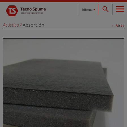
Idioma
Español
Acústica
/
Absorción
← Atrás
Català
English
Français
Deutsch