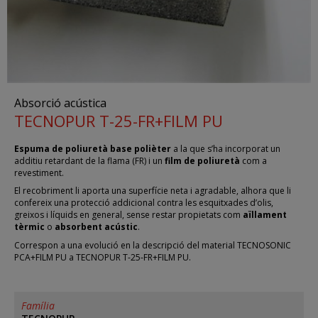
Absorció acústica
TECNOPUR T-25-FR+FILM PU
Espuma de poliuretà base polièter
a la que s’ha incorporat un
additiu retardant de la flama (FR) i un
film de poliuretà
com a
revestiment.
El recobriment li aporta una superfície neta i agradable, alhora que li
confereix una protecció addicional contra les esquitxades d’olis,
greixos i líquids en general, sense restar propietats com
aïllament
tèrmic
o
absorbent acústic
.
Correspon a una evolució en la descripció del material TECNOSONIC
PCA+FILM PU a TECNOPUR T-25-FR+FILM PU.
Família