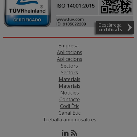
Descàrrega
certificats
Empresa
Aplicacions
Aplicacions
Sectors
Sectors
Materials
Materials
Notícies
Contacte
Codi Ètic
Canal Ètic
Treballa amb nosaltres