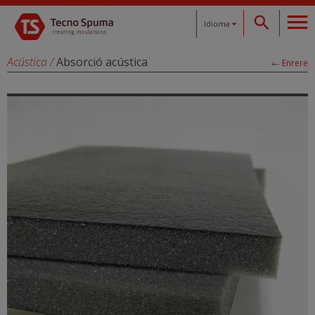
Idioma
Español
Acústica
/
Absorció acústica
← Enrere
Català
English
Français
Deutsch