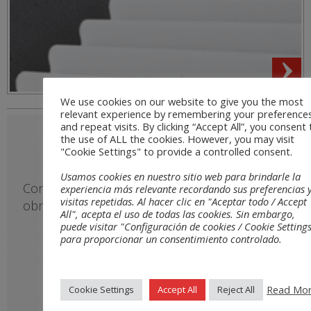
SONTECT®
Confort acoustic, economic, amb estil i sense
obres