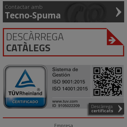
Contactar amb
Tecno-Spuma
DESCÀRREGA
CATÀLEGS
Descàrrega
certificats
Empresa