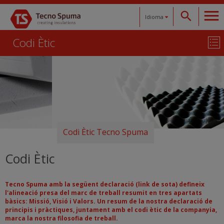
Idioma
Codi Ètic
Español
Català
English
Français
Codi Ètic
Tecno Spuma
Deutsch
Codi Ètic
Tecno Spuma amb la següent declaració (link de sota) defineix
l'alineació presa del marc de treball resumit en tres apartats
bàsics: Missió, Visió i Valors. Un resum de la nostra declaració de
principis i pràctiques, juntament amb el codi ètic de la companyia,
marca la nostra filosofia de treball.