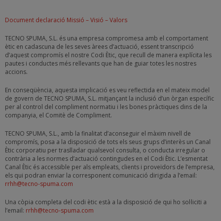
Document declaració Missió – Visió – Valors
TECNO SPUMA, S.L. és una empresa compromesa amb el comportament
ètic en cadascuna de les seves àrees d’actuació, essent transcripció
d’aquest compromís el nostre Codi Ètic, que recull de manera explícita les
pautes i conductes més rellevants que han de guiar totes les nostres
accions.
En conseqüència, aquesta implicació es veu reflectida en el mateix model
de govern de TECNO SPUMA, S.L. mitjançant la inclusió d’un òrgan específic
per al control del compliment normatiu i les bones pràctiques dins de la
companyia, el Comitè de Compliment.
TECNO SPUMA, S.L., amb la finalitat d’aconseguir el màxim nivell de
compromís, posa a la disposició de tots els seus grups d’interès un Canal
Ètic corporatiu per traslladar qualsevol consulta, o conducta irregular o
contrària a les normes d’actuació contingudes en el Codi Ètic. L’esmentat
Canal Ètic és accessible per als empleats, clients i proveïdors de l’empresa,
els qui podran enviar la corresponent comunicació dirigida a l’email:
rrhh@tecno-spuma.com
Una còpia completa del codi ètic està a la disposició de qui ho sol·liciti a
l’email:
rrhh@tecno-spuma.com