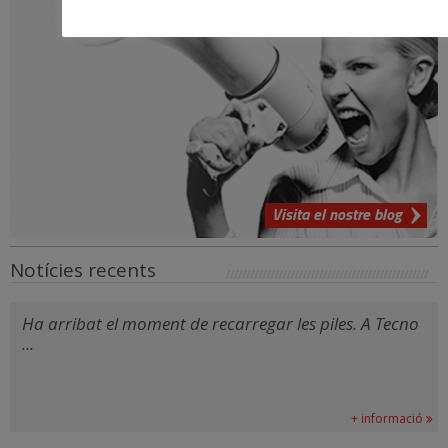
Visita el nostre blog
Notícies recents
Ha arribat el moment de recarregar les piles. A Tecno
...
+ informació