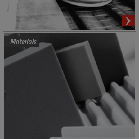
We use cookies on our website to give you the most
Materials
relevant experience by remembering your preferences
and repeat visits. By clicking “Accept All”, you consent to
the use of ALL the cookies. However, you may visit
"Cookie Settings" to provide a controlled consent.
Usamos cookies en nuestro sitio web para brindarle la
experiencia más relevante recordando sus preferencias y
visitas repetidas. Al hacer clic en "Aceptar todo / Accept
All", acepta el uso de todas las cookies. Sin embargo,
puede visitar "Configuración de cookies / Cookie Settings"
para proporcionar un consentimiento controlado.
Read More
Cookie Settings
Accept All
Reject All