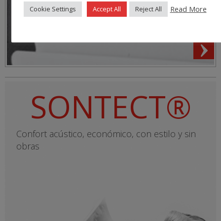
SONTECT®
Confort acústico, económico, con estilo y sin
obras