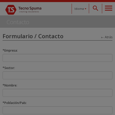
Idioma
Contacto
Español
Formulario / Contacto
Català
← Atrás
English
*Empresa:
Français
*Sector:
Deutsch
*Nombre:
*Población/País: