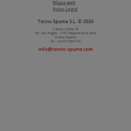
Mapa web
Aviso Legal
Tecno Spuma S.L. © 2026
C/Santa Coloma 16
Pol. Ind. Puigtió · 17412 Maçanet de la Selva
Girona (España)
Tel.: +34 972 859 314
info@tecno-spuma.com