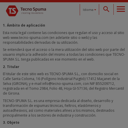
Idioma
Español
1. Ámbito de aplicación
Esta nota legal contiene las condiciones que regulan el uso y acceso al sitio
web www.tecno-spuma.com (en adelante sitio o web) y las
Català
responsabilidades derivadas de su utilización.
Se entenderá que el acceso o la mera utilización del sitio web por parte del
English
usuario implica la adhesión del mismo a todas las condiciones que TECNO-
SPUMA S.L. tenga publicadas en ese momento en el web.
2. Titular
Français
El titular de este sitio web es TECNO-SPUMA S.L., con domicilio social en
Calle Santa Coloma, 16 (Polígono Industrial Puigtió) 17412 Maçanet de la
Deutsch
Selva (GIRONA), y e-mail info@tecno-spuma.com, con NIF B55209712,
registrada en el Tomo 2984, Folio 48, Hoja GI-57136, del Registro Mercantil
de Girona.
TECNO-SPUMA S.L. es una empresa dedicada al diseño, desarrollo y
transformación de espumas técnicas, fieltros, elastómeros y
autoadhesivos, así como materiales afines a los mismos, destinados
principalmente a los sectores de industria y construcción.
3. Objeto