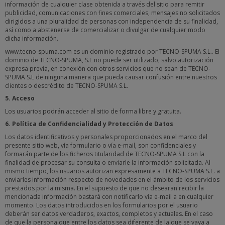
información de cualquier clase obtenida a través del sitio para remitir
publicidad, comunicaciones con fines comerciales, mensajes no solicitados
dirigidos a una pluralidad de personas con independencia de su finalidad,
así como a abstenerse de comercializar o divulgar de cualquier modo
dicha información.
www.tecno-spuma.com es un dominio registrado por TECNO-SPUMA S.L.. El
dominio de TECNO-SPUMA, S.L no puede ser utilizado, salvo autorización
expresa previa, en conexión con otros servicios que no sean de TECNO-
SPUMA S.L de ninguna manera que pueda causar confusión entre nuestros
clientes o descrédito de TECNO-SPUMA S.L.
5. Acceso
Los usuarios podrán acceder al sitio de forma libre y gratuita.
6. Política de Confidencialidad y Protección de Datos
Los datos identificativos y personales proporcionados en el marco del
presente sitio web, vía formulario o vía e-mail, son confidenciales y
formarán parte de los ficheros titularidad de TECNO-SPUMA S.L con la
finalidad de procesar su consulta o enviarle la información solicitada. Al
mismo tiempo, los usuarios autorizan expresamente a TECNO-SPUMA S.L. a
enviarles información respecto de novedades en el ámbito de los servicios
prestados por la misma. En el supuesto de que no desearan recibir la
mencionada información bastará con notificarlo vía e-mail a en cualquier
momento. Los datos introducidos en los formularios por el usuario
deberán ser datos verdaderos, exactos, completos y actuales. En el caso
de que la persona que entre los datos sea diferente de la que se vaya a