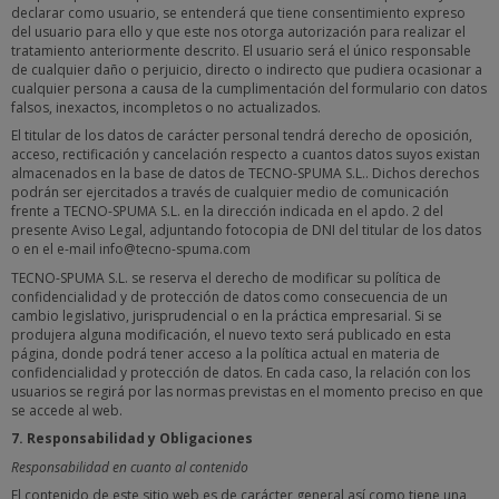
declarar como usuario, se entenderá que tiene consentimiento expreso
del usuario para ello y que este nos otorga autorización para realizar el
tratamiento anteriormente descrito. El usuario será el único responsable
de cualquier daño o perjuicio, directo o indirecto que pudiera ocasionar a
cualquier persona a causa de la cumplimentación del formulario con datos
falsos, inexactos, incompletos o no actualizados.
El titular de los datos de carácter personal tendrá derecho de oposición,
acceso, rectificación y cancelación respecto a cuantos datos suyos existan
almacenados en la base de datos de TECNO-SPUMA S.L.. Dichos derechos
podrán ser ejercitados a través de cualquier medio de comunicación
frente a TECNO-SPUMA S.L. en la dirección indicada en el apdo. 2 del
presente Aviso Legal, adjuntando fotocopia de DNI del titular de los datos
o en el e-mail info@tecno-spuma.com
TECNO-SPUMA S.L. se reserva el derecho de modificar su política de
confidencialidad y de protección de datos como consecuencia de un
cambio legislativo, jurisprudencial o en la práctica empresarial. Si se
produjera alguna modificación, el nuevo texto será publicado en esta
página, donde podrá tener acceso a la política actual en materia de
confidencialidad y protección de datos. En cada caso, la relación con los
usuarios se regirá por las normas previstas en el momento preciso en que
se accede al web.
7. Responsabilidad y Obligaciones
Responsabilidad en cuanto al contenido
El contenido de este sitio web es de carácter general así como tiene una