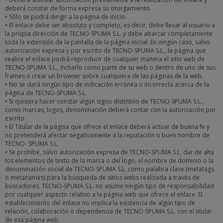
deberá constar de forma expresa su otorgamiento.
• Sólo se podrá dirigir a la página de inicio.
• El enlace debe ser absoluto y completo, es decir, debe llevar al usuario a
la propia dirección de TECNO-SPUMA S.L. y debe abarcar completamente
toda la extensión de la pantalla de la página inicial. En ningún caso, salvo
autorización expresa y por escrito de TECNO-SPUMA S.L., la página que
realice el enlace podrá reproducir de cualquier manera el sitio web de
TECNO-SPUMA S.L., incluirlo como parte de su web o dentro de uno de sus
frames o crear un browser sobre cualquiera de las páginas de la web.
• No se dará ningún tipo de indicación errónea o incorrecta acerca de la
página de TECNO-SPUMA S.L.
• Si quisiera hacer constar algún signo distintivo de TECNO-SPUMA S.L.,
como marcas, logos, denominación deberá contar con la autorización por
escrito.
• El Titular de la página que ofrece el enlace deberá actuar de buena fe y
no pretenderá afectar negativamente a la reputación o buen nombre de
TECNO- SPUMA S.L.
• Se prohíbe, salvo autorización expresa de TECNO-SPUMA S.L. dar de alta
los elementos de texto de la marca o del logo, el nombre de dominio o la
denominación social de TECNO-SPUMA S.L. como palabra clave (metatags
o metanames) para la búsqueda de sitios webs realizada a través de
buscadores. TECNO-SPUMA S.L. no asume ningún tipo de responsabilidad
por cualquier aspecto relativo a la página web que ofrece el enlace. El
establecimiento del enlace no implica la existencia de algún tipo de
relación, colaboración o dependencia de TECNO-SPUMA S.L. con el titular
de esa página web.