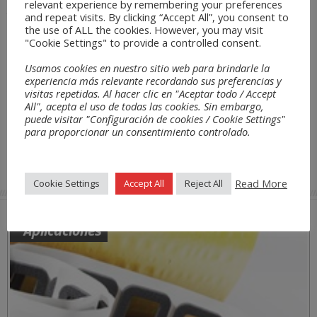
tiempo de su exposición, hasta el momento en que sean modificadas de
relevant experience by remembering your preferences
forma total o parcial por TECNO-SPUMA S.L.
and repeat visits. By clicking “Accept All”, you consent to
the use of ALL the cookies. However, you may visit
TECNO-SPUMA S.L. podrá dar por terminadas, suspender o interrumpir
"Cookie Settings" to provide a controlled consent.
unilateralmente, la operatividad de este sitio web, sin posibilidad de
solicitar indemnización alguna por parte del usuario. Tras dicha extinción,
Usamos cookies en nuestro sitio web para brindarle la
el usuario deberá destruir cualquier información sobre la sociedad
experiencia más relevante recordando sus preferencias y
TECNO-SPUMA S.L. que posea en cualquier formato y que haya obtenido a
visitas repetidas. Al hacer clic en "Aceptar todo / Accept
través del sitio o a través de las comunicaciones realizadas de forma
All", acepta el uso de todas las cookies. Sin embargo,
individual al usuario por la misma.
puede visitar "Configuración de cookies / Cookie Settings"
9. Legislación y Jurisdicción.
para proporcionar un consentimiento controlado.
Estas condiciones de uso se rigen por la legislación española. Los usuarios
y la empresa TECNO-SPUMA, S.L. con expresa renuncia de su fuero,
someten todas las interpretaciones o conflictos que pudieran surgir
derivados de este aviso legal a los Juzgados y Tribunales de Barcelona.
Read More
Cookie Settings
Accept All
Reject All
Aplicaciones