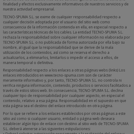
finalidad y efectos exclusivamente informativos de nuestros servicios y de
nuestra actividad empresarial.
TECNO-SPUMA S.L. se exime de cualquier responsabilidad respecto a
cualquier decisión adoptada por el usuario del sitio web como
consecuencia de la información contenida en ella, en especial respecto a
las características técnicas de los cables. La entidad TECNO-SPUMA S.L.
rechaza la responsabilidad sobre cualquier información no elaborada por
TECNO-SPUMA S.L. o no publicada de forma autorizada por ella bajo su
nombre, al igual que la responsabilidad que se derive de la mala
utilización de los contenidos, así como se reserva el derecho a
actualizarlos, a eliminarlos, limitarlos o impedir el acceso a ellos, de
manera temporal o definitiva.
Responsabilidad respecto a los enlaces a otras páginas webs (links) Los
enlaces introducidos en www.tecno-spuma.com son de carácter
meramente informativo y, por tanto, TECNO-SPUMA S.L. no controla ni
verifica ninguna información, contenido, productos o servicios facilitados a
través de estos sitios web. En consecuencia, TECNO-SPUMA S.L. declina
cualquier tipo de responsabilidad por cualquier aspecto, en especial el
contenido, relativo a esa página. Responsabilidad en el supuesto en que
esta página sea el destino del enlace introducido en otra página.
Por lo que se refiere a los enlaces establecidos por otras páginas a este
sitio así como si cualquier usuario, entidad o página web deseara
establecer algún tipo de enlace con destino al sitio web de TECNO-SPUMA
S.L. deberá atenerse a las siguientes estipulaciones:
• Deberá solicitar autorización previamente a la realización del enlace y