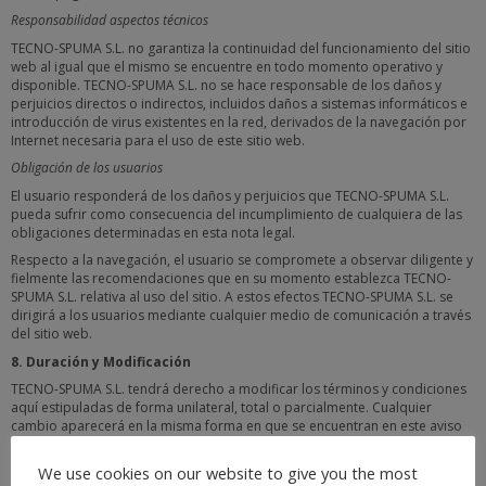
Responsabilidad aspectos técnicos
TECNO-SPUMA S.L. no garantiza la continuidad del funcionamiento del sitio
web al igual que el mismo se encuentre en todo momento operativo y
disponible. TECNO-SPUMA S.L. no se hace responsable de los daños y
perjuicios directos o indirectos, incluidos daños a sistemas informáticos e
introducción de virus existentes en la red, derivados de la navegación por
Internet necesaria para el uso de este sitio web.
Obligación de los usuarios
El usuario responderá de los daños y perjuicios que TECNO-SPUMA S.L.
pueda sufrir como consecuencia del incumplimiento de cualquiera de las
obligaciones determinadas en esta nota legal.
Respecto a la navegación, el usuario se compromete a observar diligente y
fielmente las recomendaciones que en su momento establezca TECNO-
SPUMA S.L. relativa al uso del sitio. A estos efectos TECNO-SPUMA S.L. se
dirigirá a los usuarios mediante cualquier medio de comunicación a través
del sitio web.
8. Duración y Modificación
TECNO-SPUMA S.L. tendrá derecho a modificar los términos y condiciones
aquí estipuladas de forma unilateral, total o parcialmente. Cualquier
cambio aparecerá en la misma forma en que se encuentran en este aviso
legal.
We use cookies on our website to give you the most
La vigencia temporal de este aviso legal coincide, por lo tanto, con el