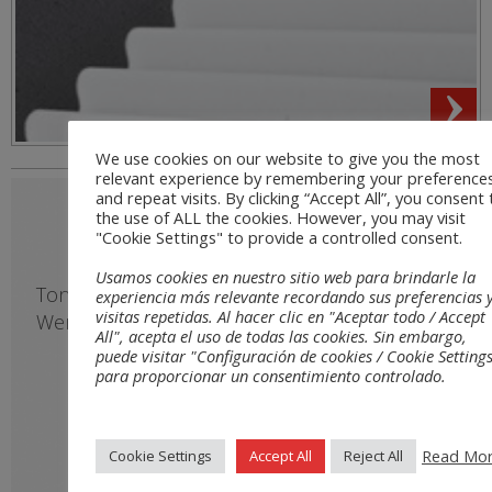
SONTECT®
Ton , sparsam, stilvoll und Komfort ohne
Werke