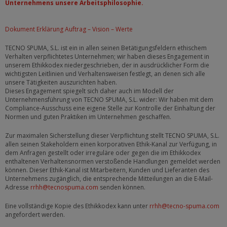
Unternehmens unsere Arbeitsphilosophie.
Dokument Erklärung Auftrag – Vision – Werte
TECNO SPUMA, S.L. ist ein in allen seinen Betätigungsfeldern ethischem
Verhalten verpflichtetes Unternehmen; wir haben dieses Engagement in
unserem Ethikkodex niedergeschrieben, der in ausdrücklicher Form die
wichtigsten Leitlinien und Verhaltensweisen festlegt, an denen sich alle
unsere Tätigkeiten auszurichten haben.
Dieses Engagement spiegelt sich daher auch im Modell der
Unternehmensführung von TECNO SPUMA, S.L. wider: Wir haben mit dem
Compliance-Ausschuss eine eigene Stelle zur Kontrolle der Einhaltung der
Normen und guten Praktiken im Unternehmen geschaffen.
Zur maximalen Sicherstellung dieser Verpflichtung stellt TECNO SPUMA, S.L.
allen seinen Stakeholdern einen korporativen Ethik-Kanal zur Verfügung, in
dem Anfragen gestellt oder irreguläre oder gegen die im Ethikkodex
enthaltenen Verhaltensnormen verstoßende Handlungen gemeldet werden
können. Dieser Ethik-Kanal ist Mitarbeitern, Kunden und Lieferanten des
Unternehmens zugänglich, die entsprechende Mitteilungen an die E-Mail-
Adresse
rrhh@tecnospuma.com
senden können.
Eine vollständige Kopie des Ethikkodex kann unter
rrhh@tecno-spuma.com
angefordert werden.