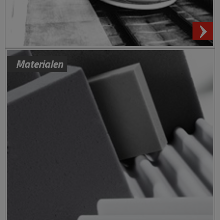
We use cookies on our website to give you the most
Materialen
relevant experience by remembering your preferences
and repeat visits. By clicking “Accept All”, you consent to
the use of ALL the cookies. However, you may visit
"Cookie Settings" to provide a controlled consent.
Usamos cookies en nuestro sitio web para brindarle la
experiencia más relevante recordando sus preferencias y
visitas repetidas. Al hacer clic en "Aceptar todo / Accept
All", acepta el uso de todas las cookies. Sin embargo,
puede visitar "Configuración de cookies / Cookie Settings"
para proporcionar un consentimiento controlado.
Read More
Cookie Settings
Accept All
Reject All