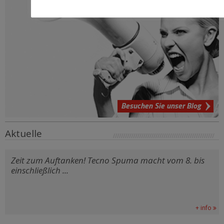
Besuchen Sie unser Blog
Aktuelle
Zeit zum Auftanken! Tecno Spuma macht vom 8. bis
einschließlich ...
+ info