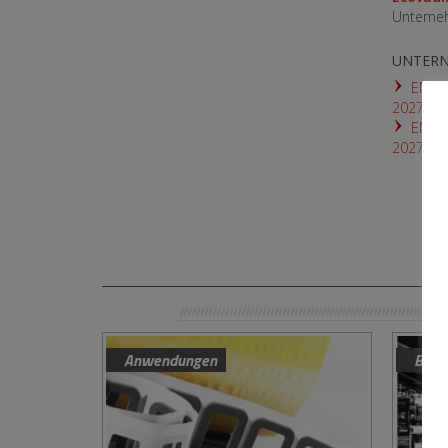
Unterne
UNTERN
EN_IS
2027.pd
EN_IS
2027.pd
Anwendungen
Bere