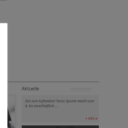
Aktuelle
Zeit zum Auftanken! Tecno Spuma macht vom
8. bis einschließlich ...
+ info