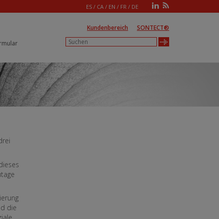
ES
/
CA
/
EN
/
FR
/
DE
Kundenbereich
SONTECT®
rmular
drei
dieses
utage
zierung
d die
iale