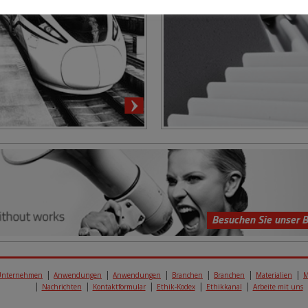
Besuchen Sie unser B
Unternehmen
Anwendungen
Anwendungen
Branchen
Branchen
Materialien
M
Nachrichten
Kontaktformular
Ethik-Kodex
Ethikkanal
Arbeite mit uns