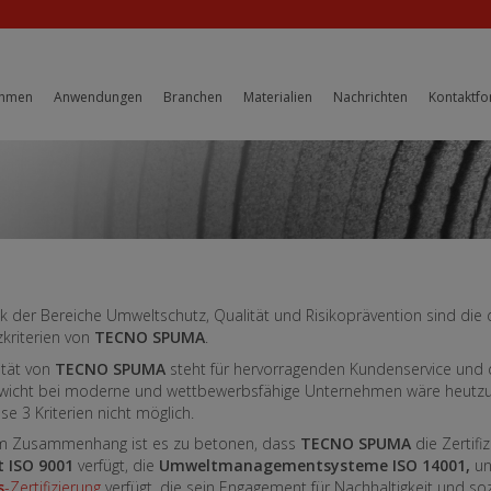
ehmen
Anwendungen
Branchen
Materialien
Nachrichten
Kontaktfo
tik der Bereiche Umweltschutz, Qualität und Risikoprävention sind die 
zkriterien von
TECNO SPUMA
.
vität von
TECNO SPUMA
steht für hervorragenden Kundenservice und 
ewicht bei moderne und wettbewerbsfähige Unternehmen wäre heutz
se 3 Kriterien nicht möglich.
em Zusammenhang ist es zu betonen, dass
TECNO SPUMA
die Zertifi
t ISO 9001
verfügt, die
Umweltmanagementsysteme ISO 14001,
un
s
-Zertifizierung
verfügt, die sein Engagement für Nachhaltigkeit und soz