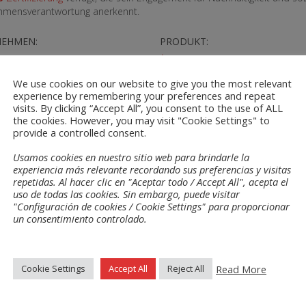
hmensverantwortung anerkennt.
EHMEN:
PRODUKT:
O 9001_0.04.01106_2024-
Quality-Policy-v14.pdf
f
We use cookies on our website to give you the most relevant
O 14001_3.00.23022_2024-
experience by remembering your preferences and repeat
f
visits. By clicking “Accept All”, you consent to the use of ALL
the cookies. However, you may visit "Cookie Settings" to
provide a controlled consent.
Usamos cookies en nuestro sitio web para brindarle la
experiencia más relevante recordando sus preferencias y visitas
repetidas. Al hacer clic en "Aceptar todo / Accept All", acepta el
uso de todas las cookies. Sin embargo, puede visitar
"Configuración de cookies / Cookie Settings" para proporcionar
un consentimiento controlado.
iche
Materialen
Read More
Cookie Settings
Accept All
Reject All