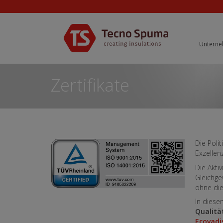
Untern
Zertifikate
Die Poli
Exzellen
Die Akti
Gleichg
ohne die
In dies
Qualitä
Ecovadi