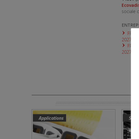
Ecovadi
sociale d
ENTREPR
FR_IS
2027.pd
FR_IS
2027.pd
Applications
Sect