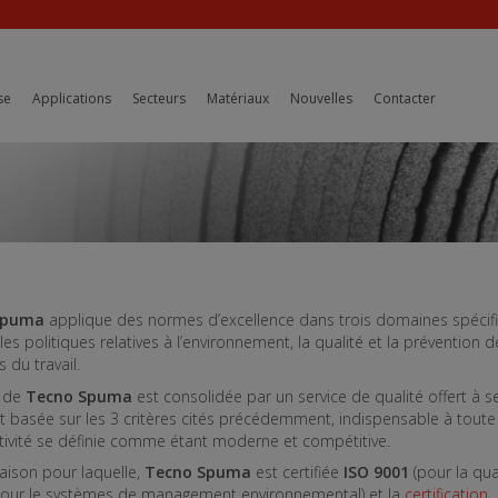
se
Applications
Secteurs
Matériaux
Nouvelles
Contacter
Spuma
applique des normes d’excellence dans trois domaines spécif
les politiques relatives à l’environnement, la qualité et la prévention d
 du travail.
é de
Tecno Spuma
est consolidée par un service de qualité offert à s
 et basée sur les 3 critères cités précédemment, indispensable à toute
ctivité se définie comme étant moderne et compétitive.
raison pour laquelle,
Tecno Spuma
est certifiée
ISO 9001
(pour la qua
our le systèmes de management environnemental) et la
certification