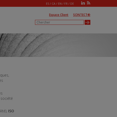
ES
/
CA
/
EN
/
FR
/
DE
Espace Client
SONTECT®
iques,
es
es
 société
lité),
ISO