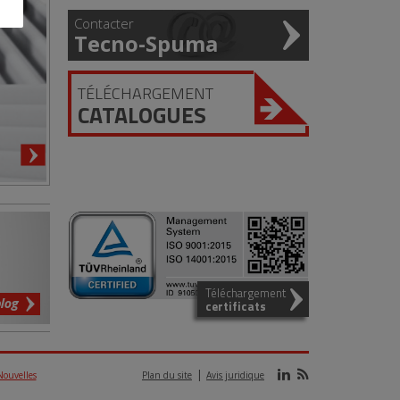
Contacter
Tecno-Spuma
TÉLÉCHARGEMENT
CATALOGUES
Téléchargement
blog
certificats
Nouvelles
Plan du site
Avis juridique