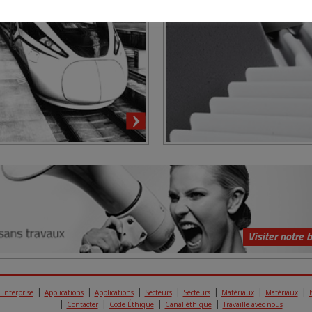
Visiter notre 
Enterprise
Applications
Applications
Secteurs
Secteurs
Matériaux
Matériaux
Contacter
Code Éthique
Canal éthique
Travaille avec nous