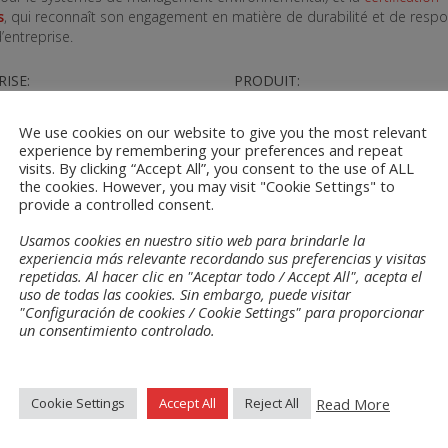
s
, qui reconnaît son engagement en matière de durabilité et de respo
’entreprise.
ISE:
PRODUIT:
O 9001_0.04.01106_2024-
Quality-Policy-v14.pdf
f
We use cookies on our website to give you the most relevant
O 14001_3.00.23022_2024-
experience by remembering your preferences and repeat
f
visits. By clicking “Accept All”, you consent to the use of ALL
the cookies. However, you may visit "Cookie Settings" to
provide a controlled consent.
Usamos cookies en nuestro sitio web para brindarle la
experiencia más relevante recordando sus preferencias y visitas
repetidas. Al hacer clic en "Aceptar todo / Accept All", acepta el
uso de todas las cookies. Sin embargo, puede visitar
"Configuración de cookies / Cookie Settings" para proporcionar
un consentimiento controlado.
eurs
Matériaux
Read More
Cookie Settings
Accept All
Reject All