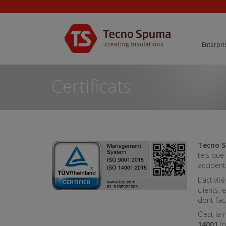
Enterpri
Certificats
Tecno 
tels que 
accidents
L’activit
clients,
dont l’a
C’est la 
14001
(p