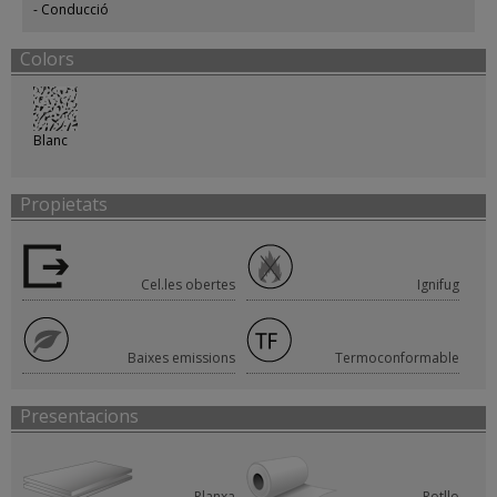
Conducció
Colors
Blanc
Propietats
Cel.les obertes
Ignifug
Baixes emissions
Termoconformable
Presentacions
Planxa
Rotllo