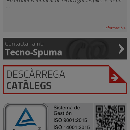
Ha arribat el moment de recarregar les piles. A Tecno
...
+ informació
Contactar amb
Tecno-Spuma
DESCÀRREGA
CATÀLEGS