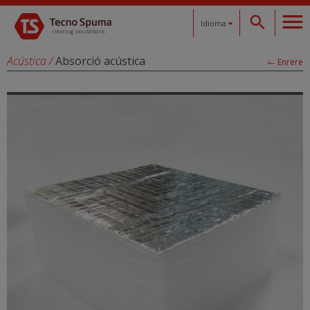
Idioma
Español
Acústica
/
Absorció acústica
← Enrere
Català
English
Français
Deutsch