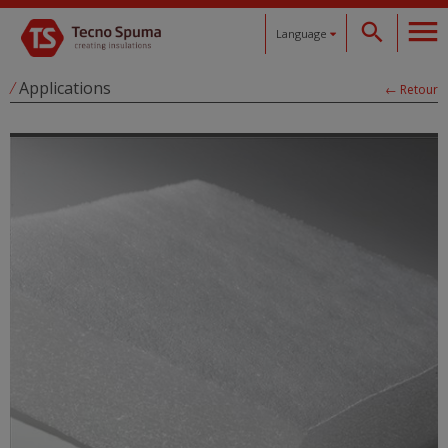
Language
Español
/
Applications
← Retour
Català
English
Français
Deutsch