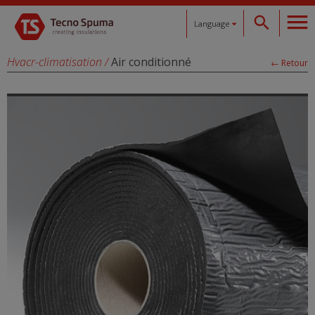
Language
Español
Hvacr-climatisation
/
Air conditionné
← Retour
Català
English
Français
Deutsch