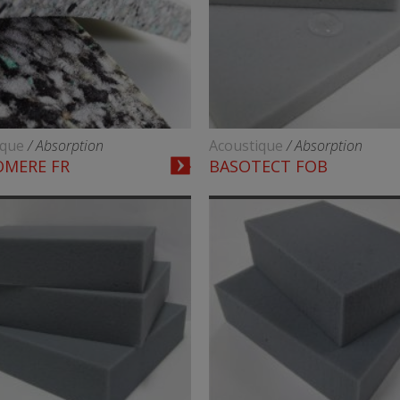
ique
/ Absorption
Acoustique
/ Absorption
MERE FR
BASOTECT FOB