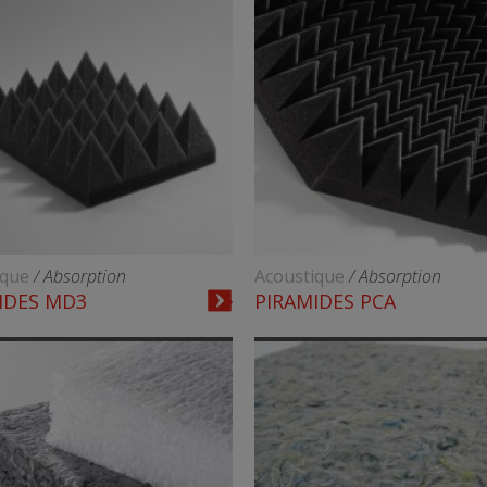
ique
/ Absorption
Acoustique
/ Absorption
IDES MD3
PIRAMIDES PCA