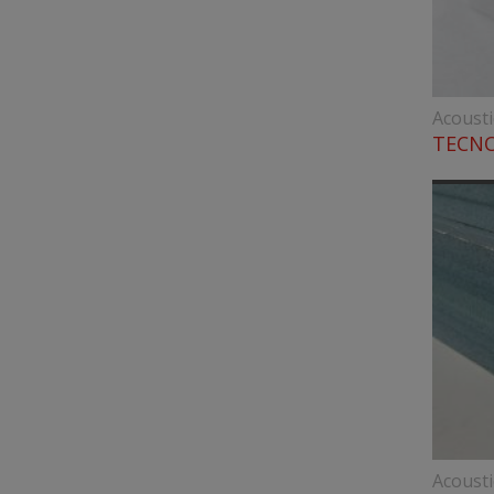
Acoust
TECNO
Acoust