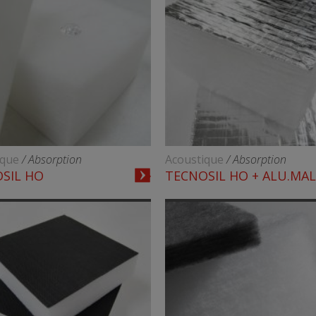
ique
/ Absorption
Acoustique
/ Absorption
SIL HO
TECNOSIL HO + ALU.MA