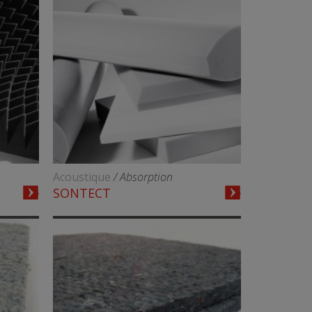
Acoustique
/ Absorption
SONTECT