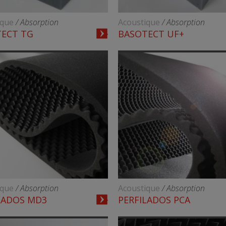
ique
/ Absorption
Acoustique
/ Absorption
ECT TG
BASOTECT UF+
ique
/ Absorption
Acoustique
/ Absorption
LADOS MD3
PERFILADOS PCA