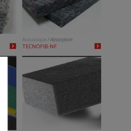
Acoustique
/ Absorption
TECNOFIB-NF