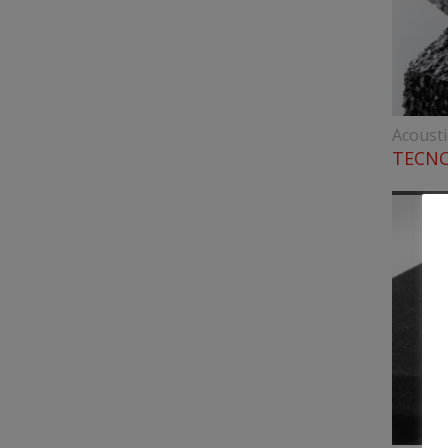
Acoust
TECNO