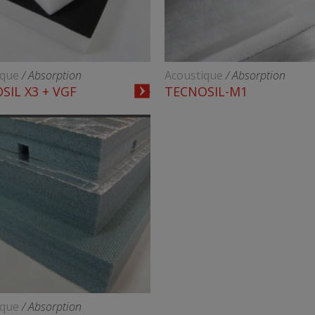
ique
/ Absorption
Acoustique
/ Absorption
SIL X3 + VGF
TECNOSIL-M1
ique
/ Absorption