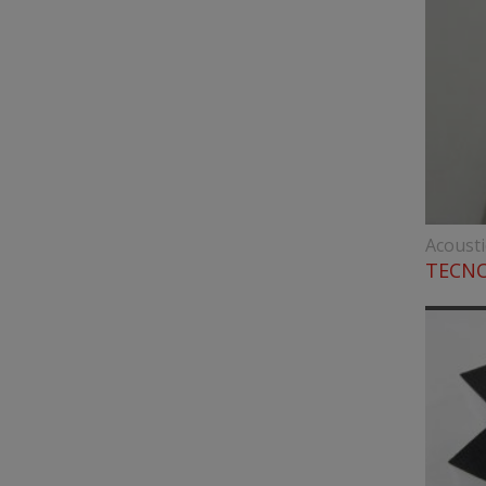
Acoust
TECNO