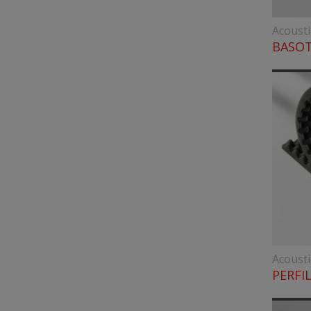
Acoust
BASOT
Acoust
PERFI