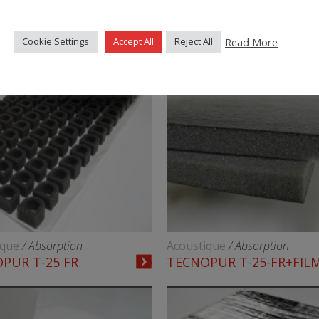
ique
/ Absorption
Acoustique
/ Absorption
OFOC-SN
TECNOPUR SI-25-AT
Read More
Cookie Settings
Accept All
Reject All
ique
/ Absorption
Acoustique
/ Absorption
PUR T-25 FR
TECNOPUR T-25-FR+FIL