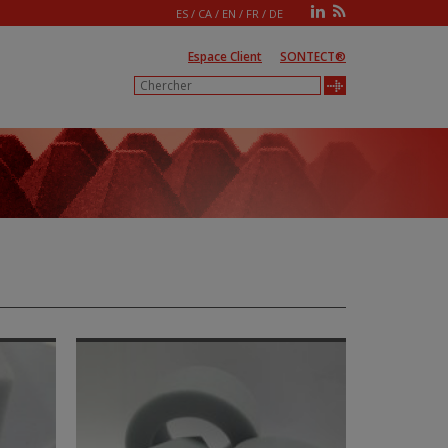
ES
/
CA
/
EN
/
FR
/
DE
Espace Client
SONTECT®