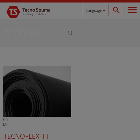
Language
Español
Archives
Català
English
Français
Deutsch
06
Mar
TECNOFLEX-TT