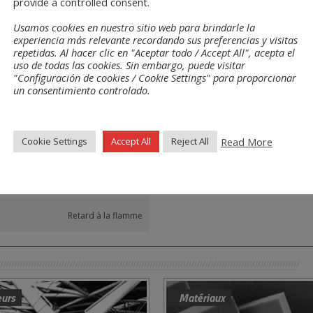
provide a controlled consent.
urs
Usamos cookies en nuestro sitio web para brindarle la
experiencia más relevante recordando sus preferencias y visitas
repetidas. Al hacer clic en "Aceptar todo / Accept All", acepta el
uso de todas las cookies. Sin embargo, puede visitar
Noir
"Configuración de cookies / Cookie Settings" para proporcionar
un consentimiento controlado.
éristiques
Dessins
Read More
Cookie Settings
Accept All
Reject All
Cellule ouverte
Retard à la flamme
eurs
Matériaux