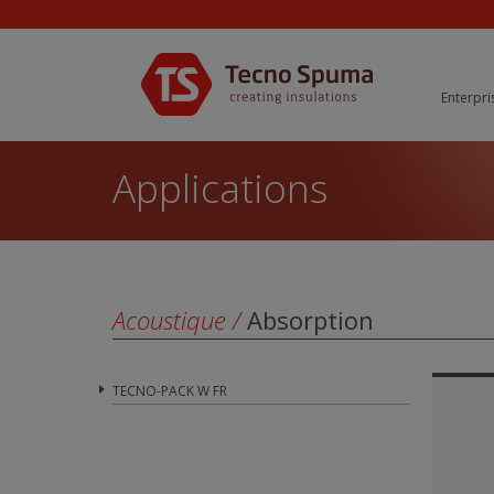
Enterpri
Applications
Acoustique
/
Absorption
TECNO-PACK W FR