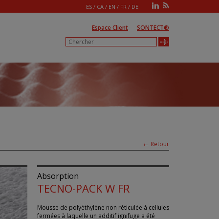
ES
/
CA
/
EN
/
FR
/
DE
Espace Client
SONTECT®
← Retour
Absorption
TECNO-PACK W FR
Mousse de polyéthylène non réticulée à cellules
fermées à laquelle un additif ignifuge a été