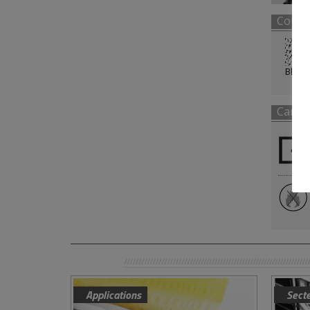
Coule
Blanc
Caract
Applications
Sect