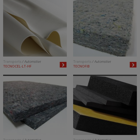
Transports
/ Automotive
Transports
/ Automotive
TECNOCEL-LT-HF
TECNOFIB
Transports
/ Automotive
Transports
/ Automotive