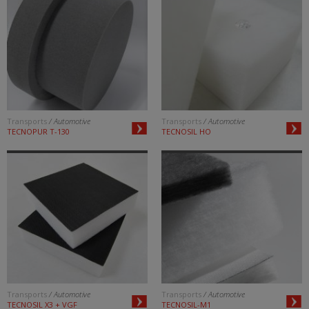
Transports
/ Automotive
Transports
/ Automotive
TECNOPUR T-130
TECNOSIL HO
Transports
/ Automotive
Transports
/ Automotive
TECNOSIL X3 + VGF
TECNOSIL-M1