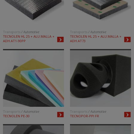
Transports
/ Automotive
Transports
/ Automotive
TECNOLEN HL 25 + ALU.MALLA +
TECNOLEN HL 25 + ALU.MALLA +
ADH.AT1-90PP
ADH.AT73
Transports
/ Automotive
Transports
/ Automotive
TECNOLEN PE-30
TECNOPOR-PPI FR