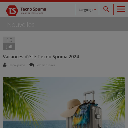
Language
Nouvelles
Español
15
Català
Juil
English
Vacances d’été Tecno Spuma 2024
TecnoSpuma
Commentaires
Français
Deutsch