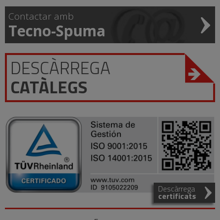
Contactar amb
Tecno-Spuma
DESCÀRREGA
CATÀLEGS
Descàrrega
certificats