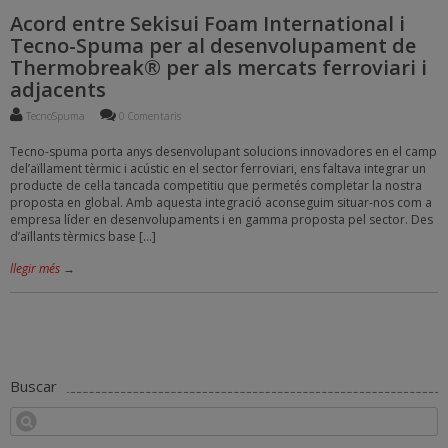
Acord entre Sekisui Foam International i
Tecno-Spuma per al desenvolupament de
Thermobreak® per als mercats ferroviari i
adjacents
TecnoSpuma
0 Comentaris
Tecno-spuma porta anys desenvolupant solucions innovadores en el camp
del’aïllament tèrmic i acústic en el sector ferroviari, ens faltava integrar un
producte de cel·la tancada competitiu que permetés completar la nostra
proposta en global. Amb aquesta integració aconseguim situar-nos com a
empresa líder en desenvolupaments i en gamma proposta pel sector. Des
d’aïllants tèrmics base […]
llegir més →
Buscar