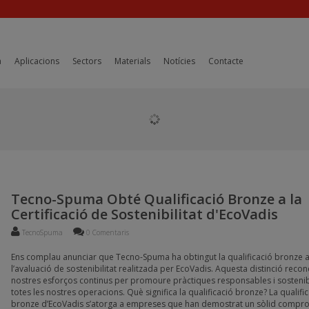
a
Aplicacions
Sectors
Materials
Notícies
Contacte
Tecno-Spuma Obté Qualificació Bronze a la
Certificació de Sostenibilitat d'EcoVadis
TecnoSpuma
0 Comentaris
Ens complau anunciar que Tecno-Spuma ha obtingut la qualificació bronze 
l’avaluació de sostenibilitat realitzada per EcoVadis. Aquesta distinció recon
nostres esforços continus per promoure pràctiques responsables i sosteni
totes les nostres operacions. Què significa la qualificació bronze? La qualifi
bronze d’EcoVadis s’atorga a empreses que han demostrat un sòlid comp