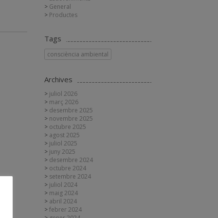
General
Productes
Tags
consciència ambiental
Archives
juliol 2026
març 2026
desembre 2025
novembre 2025
octubre 2025
agost 2025
juliol 2025
juny 2025
desembre 2024
octubre 2024
setembre 2024
juliol 2024
maig 2024
abril 2024
febrer 2024
gener 2024