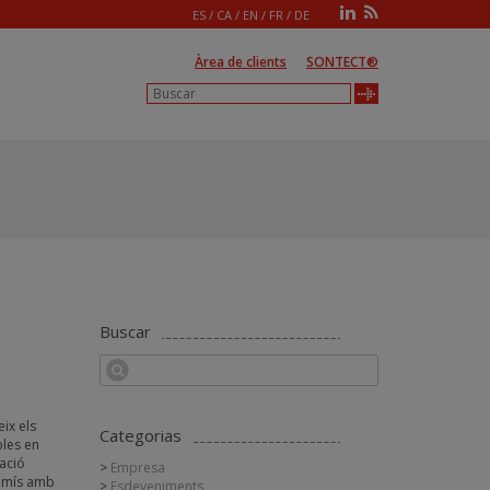
ES
/
CA
/
EN
/
FR
/
DE
Àrea de clients
SONTECT®
Buscar
a
eix els
Categorias
bles en
cació
Empresa
romís amb
Esdeveniments