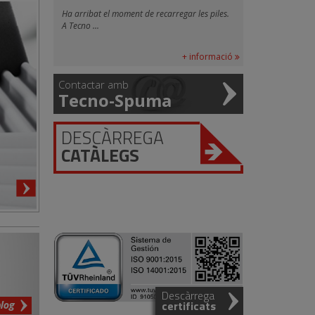
Ha arribat el moment de recarregar les piles.
A Tecno ...
+ informació
Contactar amb
Tecno-Spuma
DESCÀRREGA
CATÀLEGS
Descàrrega
blog
certificats