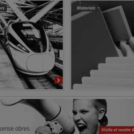
ors
Materials
Visita el nostre 