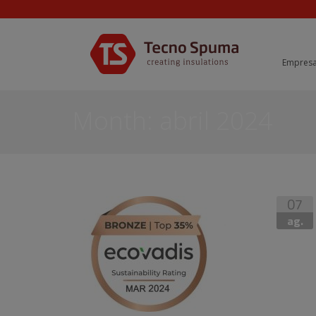
Empres
Month:
abril 2024
07
ag.