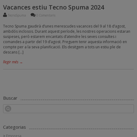
Vacances estiu Tecno Spuma 2024
TecnoSpuma
0 Comentaris
Tecno Spuma gaudirà d’unes merescudes vacances del 9 al 18 d’agost,
ambdós inclosos. Durant aquest període, les nostres operacions estaran
suspeses, però estarem encantats d’atendre les seves consultes i
comandes a partir del 19 d’agost. Preguem tenir aquesta informació en
compte per a la seva planificació. Els desitgem a tots un estiu ple de
descans […]
llegir més →
Buscar
Categorias
Empresa