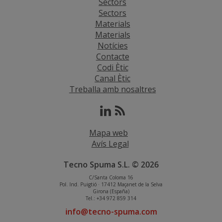
Sectors
Sectors
Materials
Materials
Notícies
Contacte
Codi Ètic
Canal Ètic
Treballa amb nosaltres
Mapa web
Avís Legal
Tecno Spuma S.L. © 2026
C/Santa Coloma 16
Pol. Ind. Puigtió · 17412 Maçanet de la Selva
Girona (España)
Tel.: +34 972 859 314
info@tecno-spuma.com