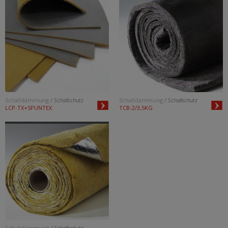
Schalldämmung
/ Schallschutz
Schalldämmung
/ Schallschutz
LCP-TX+SPUNTEX
TCB-2/3,5KG
Schalldämmung
/ Schallschutz