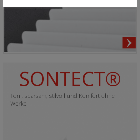
SONTECT®
Ton , sparsam, stilvoll und Komfort ohne
Werke