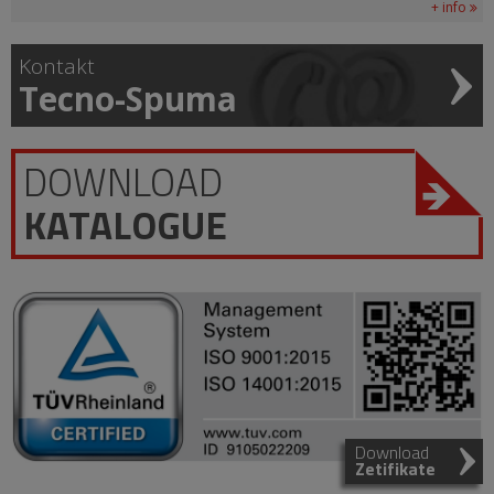
+ info
Kontakt
Tecno-Spuma
DOWNLOAD
KATALOGUE
Download
Zetifikate