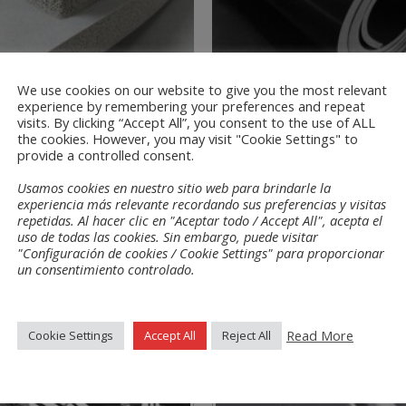
We use cookies on our website to give you the most relevant
experience by remembering your preferences and repeat
visits. By clicking “Accept All”, you consent to the use of ALL
the cookies. However, you may visit "Cookie Settings" to
ngen
/ Staubdicht
Dichtungen
/ Staubdicht
provide a controlled consent.
FLEX-SL
TECNOFLEX-TTC 70ºSH A
Usamos cookies en nuestro sitio web para brindarle la
experiencia más relevante recordando sus preferencias y visitas
repetidas. Al hacer clic en "Aceptar todo / Accept All", acepta el
uso de todas las cookies. Sin embargo, puede visitar
"Configuración de cookies / Cookie Settings" para proporcionar
un consentimiento controlado.
iche
Materialen
Read More
Cookie Settings
Accept All
Reject All