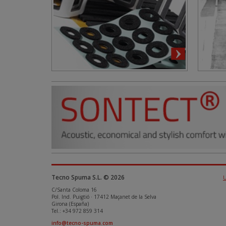
Tecno Spuma S.L. © 2026
C/Santa Coloma 16
Pol. Ind. Puigtió · 17412 Maçanet de la Selva
Girona (España)
Tel.: +34 972 859 314
info@tecno-spuma.com