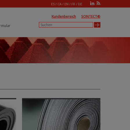
ES
/
CA
/
EN
/
FR
/
DE
Kundenbereich
SONTECT®
rmular