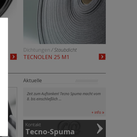
Dichtungen
/ Staubdicht
 HL
TECNOLEN 25 M1
Aktuelle
Zeit zum Auftanken! Tecno Spuma macht vom
8. bis einschließlich ...
+ info
Kontakt
Tecno-Spuma