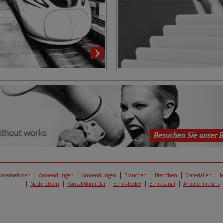
Besuchen Sie unser B
Unternehmen
Anwendungen
Anwendungen
Branchen
Branchen
Materialien
M
Nachrichten
Kontaktformular
Ethik-Kodex
Ethikkanal
Arbeite mit uns