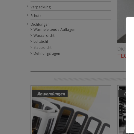
Verpackung
Schutz
Dichtungen
Wärmeleitende Auflagen
Wasserdicht
Luftdicht
Staubdicht
Dichtu
Dehnungsfugen
TECNO
Anwendungen
Bere