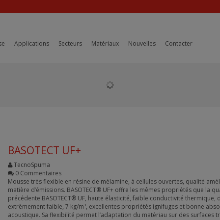
se
Applications
Secteurs
Matériaux
Nouvelles
Contacter
BASOTECT UF+
TecnoSpuma
0 Commentaires
Mousse très flexible en résine de mélamine, à cellules ouvertes, qualité amé
matière d’émissions. BASOTECT® UF+ offre les mêmes propriétés que la qua
précédente BASOTECT® UF, haute élasticité, faible conductivité thermique, 
extrêmement faible, 7 kg/m³, excellentes propriétés ignifuges et bonne abs
acoustique. Sa flexibilité permet l’adaptation du matériau sur des surfaces t