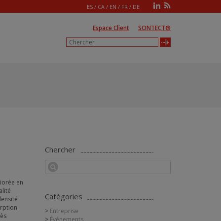
ES
/
CA
/
EN
/
FR
/
DE
Espace Client
SONTECT®
Chercher
liorée en
lité
Catégories
densité
orption
Entreprise
rès
Événements