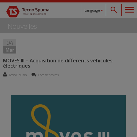
Language
Nouvelles
Español
04
Català
Mar
English
MOVES III – Acquisition de différents véhicules
électriques
Français
TecnoSpuma
Commentaires
Deutsch