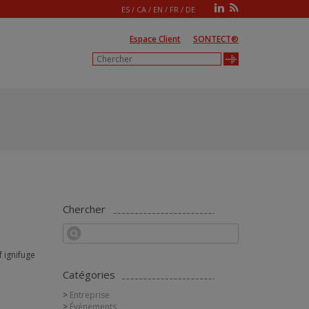
ES
/
CA
/
EN
/
FR
/
DE
Espace Client
SONTECT®
Chercher
f ignifuge
Catégories
Entreprise
Événements