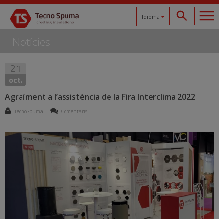
Idioma
Notícies
Español
21
Català
oct.
English
Agraïment a l’assistència de la Fira Interclima 2022
TecnoSpuma
Comentaris
Français
Deutsch