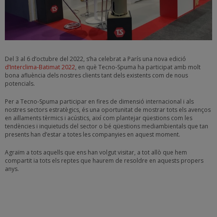
Del 3 al 6 d’octubre del 2022, s’ha celebrat a París una nova edició
d’Interclima-Batimat 2022
, en què Tecno-Spuma ha participat amb molt
bona afluència dels nostres clients tant dels existents com de nous
potencials.
Per a Tecno-Spuma participar en fires de dimensió internacional i als
nostres sectors estratègics, és una oportunitat de mostrar tots els avenços
en aïllaments tèrmics i acústics, així com plantejar qüestions com les
tendències i inquietuds del sector o bé qüestions mediambientals que tan
presents han d’estar a totes les companyies en aquest moment.
Agraïm a tots aquells que ens han volgut visitar, a tot allò que hem
compartit ia tots els reptes que haurem de resoldre en aquests propers
anys.