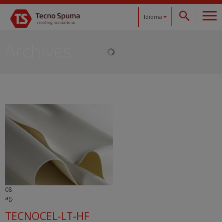
Idioma
Español
Archives
Català
English
Français
Deutsch
08
ag.
TECNOCEL-LT-HF