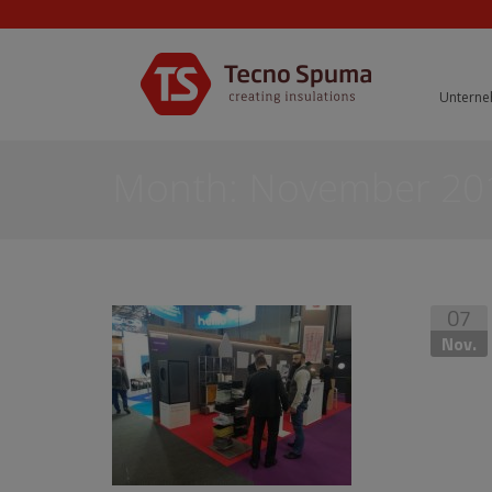
Untern
Month:
November 20
07
Nov.