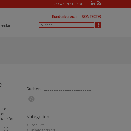
ES
/
CA
/
EN
/
FR
/
DE
Kundenbereich
SONTECT®
rmular
e
Suchen
esse
eser
Kategorien
r Komfort
Produkte
n […]
Unkategorisiert