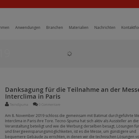
ehmen
Anwendungen
Branchen
Materialien
Nachrichten
Kontaktfo
19
Danksagung für die Teilnahme an der Mess
Interclima in Paris
TecnoSpuma
0 Commentare
Am 8. November 2019 schloss die gemeinsam mit Batimat durchgeführte M
Interclima in Paris ihre Tore. Tecno-Spuma hat sich aktiv als Aussteller an di
Veranstaltung beteiligt und wie die Werbung derselben besagt, Lösungen fü
und Energieeinsparungsmöglichkeiten, ist es die Messe, um günstigere und
bequemere Gebäude zu errichten, in denen wir die technischen Lösungen vo