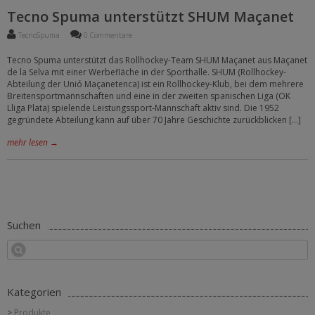
Tecno Spuma unterstützt SHUM Maçanet
TecnoSpuma
0 Commentare
Tecno Spuma unterstützt das Rollhockey-Team SHUM Maçanet aus Maçanet
de la Selva mit einer Werbefläche in der Sporthalle. SHUM (Rollhockey-
Abteilung der Unió Maçanetenca) ist ein Rollhockey-Klub, bei dem mehrere
Breitensportmannschaften und eine in der zweiten spanischen Liga (OK
Lliga Plata) spielende Leistungssport-Mannschaft aktiv sind. Die 1952
gegründete Abteilung kann auf über 70 Jahre Geschichte zurückblicken […]
mehr lesen →
Suchen
Kategorien
Produkte