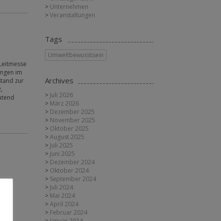
Unternehmen
Veranstaltungen
Tags
Umweltbewusstsein
 Leitmesse
ungen im
Archives
tand zur
,
Juli 2026
utend
März 2026
Dezember 2025
November 2025
Oktober 2025
August 2025
Juli 2025
Juni 2025
Dezember 2024
Oktober 2024
September 2024
Juli 2024
Mai 2024
April 2024
Februar 2024
Januar 2024