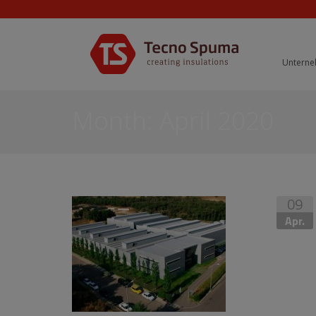
Untern
Month:
April 2020
09
Apr.