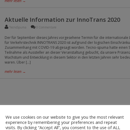
mehr lesen →
Aktuelle Information zur InnoTrans 2020
TecnoSpuma
0 Commentare
Der für September dieses Jahres vorgesehene Termin für die internationale
für Verkehrstechnik INNOTRANS 2020 ist aufgrund der logischen Einschränk
Zusammenhang mit COVID-19 abgesagt worden. Tecno-spuma hatte einen S
Teilnahme als Aussteller an dieser Veranstaltung gebucht, da unsere Präsenz
Wachstum und Entwicklung in diesem Sektor in den letzten Jahren sehr bede
waren. Über […]
mehr lesen →
We use cookies on our website to give you the most relevant
experience by remembering your preferences and repeat
visits. By clicking “Accept All”, you consent to the use of ALL