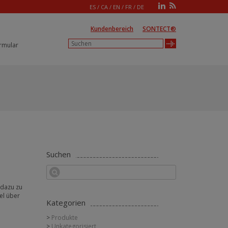
ES
/
CA
/
EN
/
FR
/
DE
Kundenbereich
SONTECT®
rmular
Suchen
 dazu zu
el über
Kategorien
Produkte
Unkategorisiert