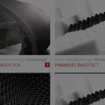
limatisierung
/ Klimaanlage
Hvacr Klimatisierung
/ Klima
LADOS PCA
PIRAMIDES BASOTECT