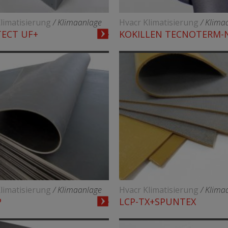
limatisierung
/ Klimaanlage
Hvacr Klimatisierung
/ Klima
ECT UF+
KOKILLEN TECNOTERM-
limatisierung
/ Klimaanlage
Hvacr Klimatisierung
/ Klima
P
LCP-TX+SPUNTEX