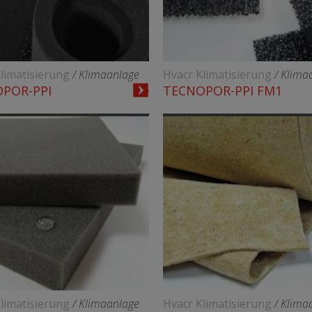
limatisierung
/ Klimaanlage
Hvacr Klimatisierung
/ Klima
POR-PPI
TECNOPOR-PPI FM1
limatisierung
/ Klimaanlage
Hvacr Klimatisierung
/ Klima