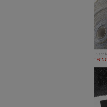
Hvacr K
TECNO