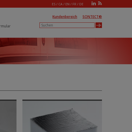
ES
/
CA
/
EN
/
FR
/
DE
Kundenbereich
SONTECT®
rmular