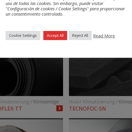
uso de todas las cookies. Sin embargo, puede visitar
limatisierung
/ Klimaanlage
Hvacr Klimatisierung
/ Klima
"Configuración de cookies / Cookie Settings" para proporcionar
-PACK W FR
TECNOCEL VS
un consentimiento controlado.
Read More
Cookie Settings
Accept All
Reject All
limatisierung
/ Klimaanlage
Hvacr Klimatisierung
/ Klima
FLEX-TT
TECNOFOC-SN