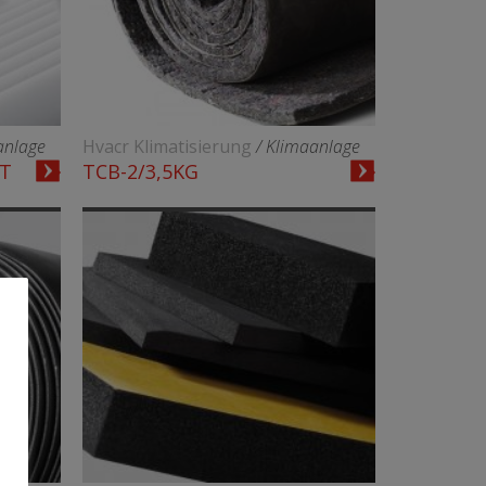
anlage
Hvacr Klimatisierung
/ Klimaanlage
CT
TCB-2/3,5KG