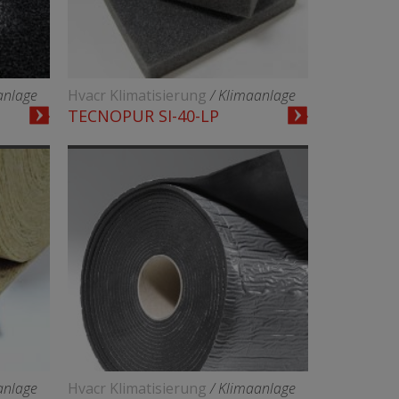
anlage
Hvacr Klimatisierung
/ Klimaanlage
TECNOPUR SI-40-LP
anlage
Hvacr Klimatisierung
/ Klimaanlage