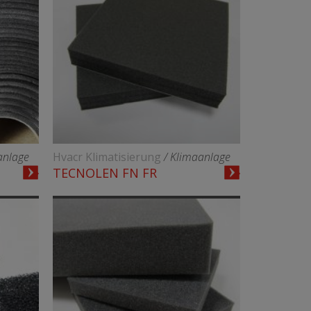
anlage
Hvacr Klimatisierung
/ Klimaanlage
TECNOLEN FN FR