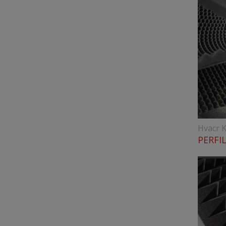
Hvacr K
PERFI