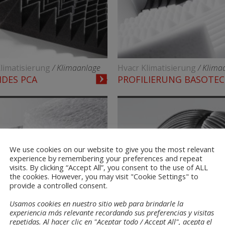
limatisierung
/ Klimaanlage
Hvacr Klimatisierung
/ Klima
IDES PCA
PROFILIERUNG BASOTE
We use cookies on our website to give you the most relevant
experience by remembering your preferences and repeat
visits. By clicking “Accept All”, you consent to the use of ALL
the cookies. However, you may visit "Cookie Settings" to
provide a controlled consent.
Usamos cookies en nuestro sitio web para brindarle la
experiencia más relevante recordando sus preferencias y visitas
repetidas. Al hacer clic en "Aceptar todo / Accept All", acepta el