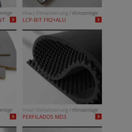
anlage
Hvacr Klimatisierung
/ Klimaanlage
NT
LCP-BIT FR2+ALU
anlage
Hvacr Klimatisierung
/ Klimaanlage
PERFILADOS MD3