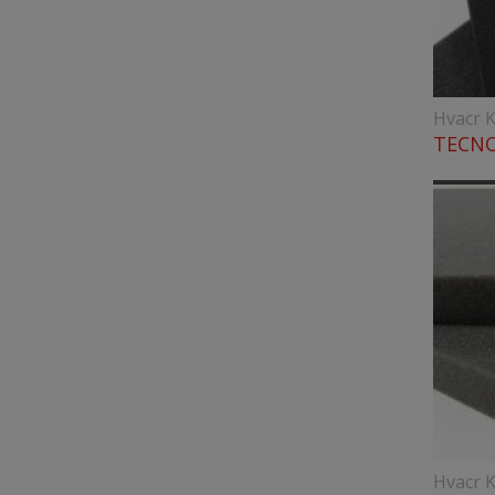
Hvacr K
TECNO
Hvacr K