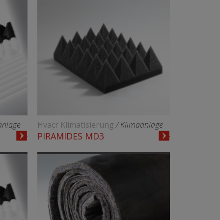
anlage
Hvacr Klimatisierung
/ Klimaanlage
PIRAMIDES MD3