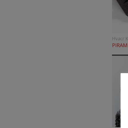
Hvacr K
PIRAM