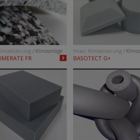
limatisierung
/ Klimaanlage
Hvacr Klimatisierung
/ Klima
OMERATE FR
BASOTECT G+