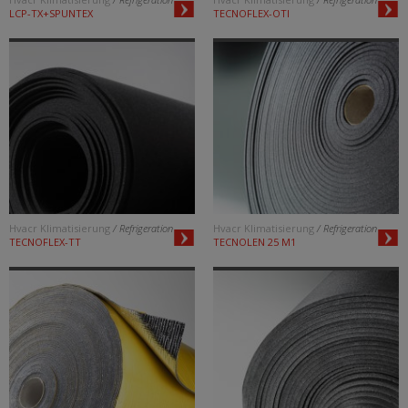
LCP-TX+SPUNTEX
TECNOFLEX-OTI
Hvacr Klimatisierung
/ Refrigeration
Hvacr Klimatisierung
/ Refrigeration
TECNOFLEX-TT
TECNOLEN 25 M1