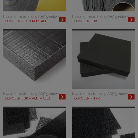
Hvacr Klimatisierung
/ Refrigeration
Hvacr Klimatisierung
/ Refrigeration
TECNOLEN 25+FILM PS.ALU
TECNOLEN EUR
Hvacr Klimatisierung
/ Refrigeration
Hvacr Klimatisierung
/ Refrigeration
TECNOLEN EUR + ALU.MALLA
TECNOLEN FN FR