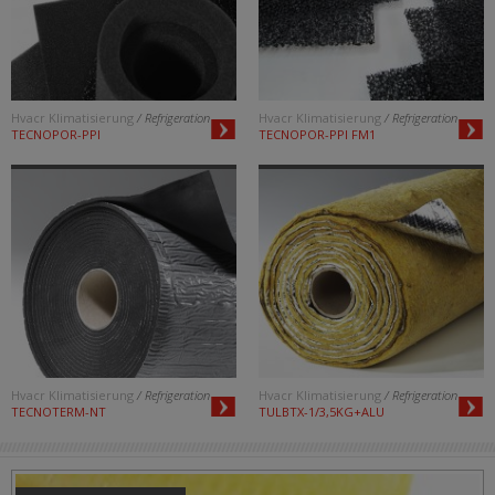
Hvacr Klimatisierung
/ Refrigeration
Hvacr Klimatisierung
/ Refrigeration
TECNOPOR-PPI
TECNOPOR-PPI FM1
Hvacr Klimatisierung
/ Refrigeration
Hvacr Klimatisierung
/ Refrigeration
TECNOTERM-NT
TULBTX-1/3,5KG+ALU