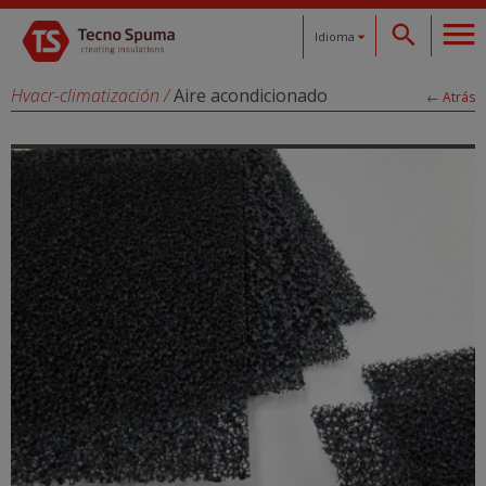
Idioma
Español
Hvacr-climatización
/
Aire acondicionado
← Atrás
Català
English
Français
Deutsch