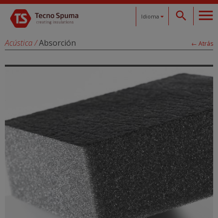
Idioma
Español
Acústica
/
Absorción
← Atrás
Català
English
Français
Deutsch