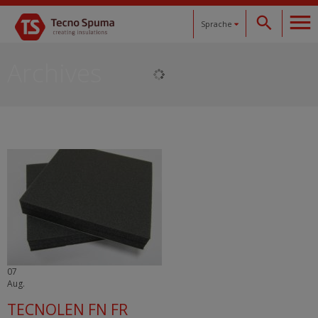
Sprache
Español
Archives
Català
English
Français
Deutsch
07
Aug.
TECNOLEN FN FR