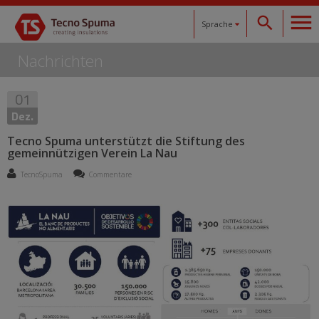
Sprache
Nachrichten
Español
01
Català
Dez.
English
Tecno Spuma unterstützt die Stiftung des
gemeinnützigen Verein La Nau
Français
TecnoSpuma
Commentare
Deutsch