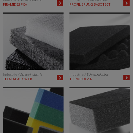
PIRAMIDES PCA
PROFILIERUNG BASOTECT
Industrie
/ Schwerindustrie
Industrie
/ Schwerindustrie
TECNO-PACK W FR
TECNOFOC-SN