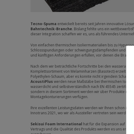
Tecno-Spuma
entwickelt bereits seit Jahren innovative Lö
Bahntechnik-Branche
. Bislang fehlte uns ein wettbewerb
dieser Integration schaffen wir es, uns als führendes Untern
Von einfachen thermischen Isoliermaterialien bis zu Hyperiso
Schlossspundungen oder schwingungsdämpfenden und Kombinat
und künftigen Anforderungen erfüllen, vor denen die Branche
Nach dem wir beträchtliche Fortschritte bei den wasserabw
Komplettsortiment von Melaminharzen (Basotect) erzielt hab
Polyethylen-Schaum, aber es konnte nicht irgendein Schaum 
AcoustiPlus
werden neue Maßstäbe bei thermischen Isolierma
wasserdicht und selbstverständlich nach EN 45545 zertifiziert.
sondern in diesem Sortiment werden wir über Produkte mit ein
Montagekonturierungen verfügen.
Ihre exzellenten Leistungsdaten werden wir Ihnen schon in
Innotrans 2021, wo wir als Aussteller vertreten sein werden, 
Sekisui Foam International
hat für die Expansion auf de
Vertrags und die Qualität des Produkts werden es uns ermögl