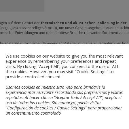
sungen auf dem Gebiet der
thermischen und akustischen Isolierung in der
sfähiges geschlossenzelliges Produkt, um unser Gesamtangebot abrunden zu kö
ehmen bei Entwicklungen und dem für diese Branche relevanten Sortiment zu eta
liermaterialien, von schalldämmenden Materialien bis zu Isoliermaterialien hoh
ionen aller Art unter strikter Einhaltung der Norm EN-45545, können sie di
 steht.
We use cookies on our website to give you the most relevant
experience by remembering your preferences and repeat
eisenden Oberflächenbehandlungen von Polyesterfasern (Tecnosil) sowie dem
visits. By clicking “Accept All”, you consent to the use of ALL
en, fehlte uns noch ein umfassendes geschlossenzelliges Angebot auf der Grun
the cookies. However, you may visit "Cookie Settings" to
sein.
Thermobreak®RT,
Thermobreak®RT Drain
oder
Thermobreak®
provide a controlled consent.
terialien, Dränagematerialien oder akustischen Isoliermaterialien setzen, abs
 Dies wird nicht nur die natürliche Eignung von Polyethylen für den Schnitt ermö
Usamos cookies en nuestro sitio web para brindarle la
em Höchstmaß an Flexibilität und Anpassungsfähigkeit (soft) für alle erforder
experiencia más relevante recordando sus preferencias y visitas
repetidas. Al hacer clic en "Aceptar todo / Accept All", acepta el
uso de todas las cookies. Sin embargo, puede visitar
 den kommenden Monaten zeigen können, aber zweifelsohne werden wir auf der 
"Configuración de cookies / Cookie Settings" para proporcionar
noch weitere unserer Fortschritte vorführen können.
un consentimiento controlado.
m europäischen Markt
Tecno-Spuma
sein Vertrauen geschenkt. Der Abschluss d
ichen, unsere Position auf dem Markt in Spanien, Portugal und Frankreich noch