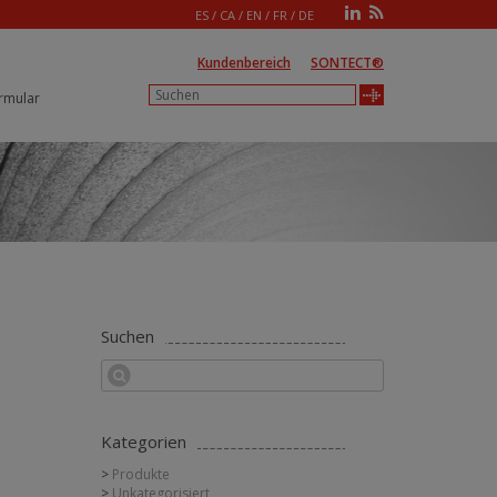
ES
/
CA
/
EN
/
FR
/
DE
Kundenbereich
SONTECT®
rmular
Suchen
Kategorien
Produkte
Unkategorisiert