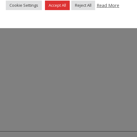
Read More
Cookie Settings
Accept All
Reject All
. Wir stellen Ihnen ebenfalls den QR-Code des Gesamtsortiments Thermobreak® z