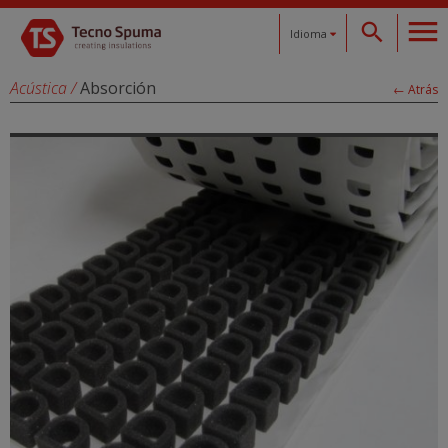
Idioma
Español
Acústica
/
Absorción
← Atrás
Català
English
Français
Deutsch