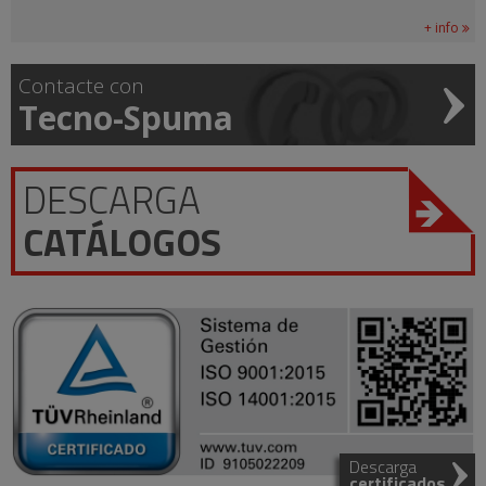
+ info
Contacte con
Tecno-Spuma
DESCARGA
CATÁLOGOS
Descarga
certificados